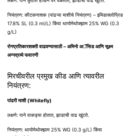
लक्षणे: पाने कुंठीत होऊन वर वळतात, झाडाची वाढ खुंटते.
नियंत्रण: कीटकनाशक (पांढऱ्या माशीचे नियंत्रण) – इमिडाक्लोप्रिड
17.8% SL (0.3 ml/L) किंवा थायोमेथोक्झाम 25% WG (0.3
g/L)
रोगप्रतिकारशक्ती वाढवण्यासाठी – अमिनो अॅसिड आणि सूक्ष्म
अन्नद्रव्ये फवारणी
मिरचीवरील प्रमुख कीड आणि त्यावरील
नियंत्रण:
पांढरी माशी (Whitefly)
लक्षणे: पाने वाकड्या होतात, झाडाची वाढ खुंटते.
नियंत्रण: थायोमेथोक्झाम 25% WG (0.3 g/L) किंवा