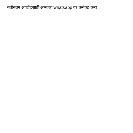
Skip
नवीनतम अपडेटसाठी आम्हाला whatsapp वर कनेक्ट करा
to
content