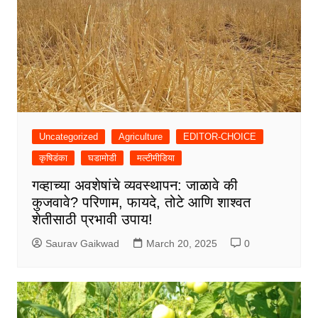
Uncategorized
Agriculture
EDITOR-CHOICE
कृषिडंका
घडामोडी
मल्टीमीडिया
गव्हाच्या अवशेषांचे व्यवस्थापन: जाळावे की
कुजवावे? परिणाम, फायदे, तोटे आणि शाश्वत
शेतीसाठी प्रभावी उपाय!
Saurav Gaikwad
March 20, 2025
0