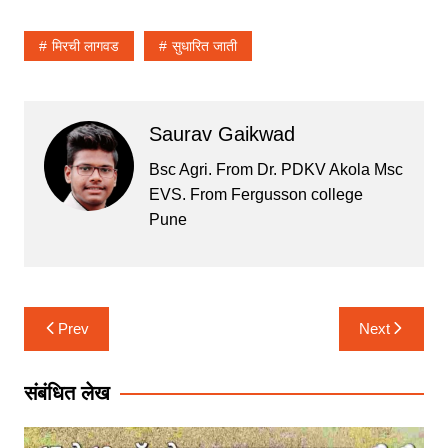
h
a
w
m
h
at
c
itt
ai
ar
मिरची लागवड
सुधारित जाती
s
e
er
l
e
A
b
p
o
Saurav Gaikwad
p
o
Bsc Agri. From Dr. PDKV Akola Msc
k
EVS. From Fergusson college
Pune
Post
Prev
Next
navigation
संबंधित लेख