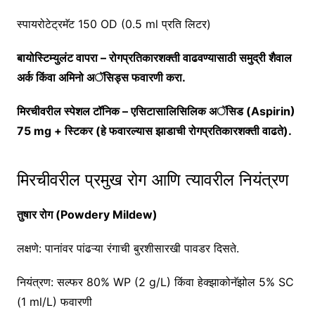
स्पायरोटेट्रमॅट 150 OD (0.5 ml प्रति लिटर)
बायोस्टिम्युलंट वापरा – रोगप्रतिकारशक्ती वाढवण्यासाठी समुद्री शैवाल
अर्क किंवा अमिनो अॅसिड्स फवारणी करा.
मिरचीवरील स्पेशल टॉनिक – एसिटासालिसिलिक अॅसिड (Aspirin)
75 mg + स्टिकर (हे फवारल्यास झाडाची रोगप्रतिकारशक्ती वाढते).
मिरचीवरील प्रमुख रोग आणि त्यावरील नियंत्रण
तुषार रोग (Powdery Mildew)
लक्षणे: पानांवर पांढऱ्या रंगाची बुरशीसारखी पावडर दिसते.
नियंत्रण: सल्फर 80% WP (2 g/L) किंवा हेक्झाकोनॅझोल 5% SC
(1 ml/L) फवारणी