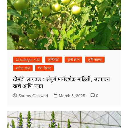
Uncategorized
कृषिडंका
कृषी ज्ञान
कृषी सल्ला
मार्केट यार्ड
शेत शिवार
टोमॅटो लागवड : संपूर्ण मार्गदर्शक माहिती, उत्पादन
खर्च आणि नफा
Saurav Gaikwad
March 3, 2025
0