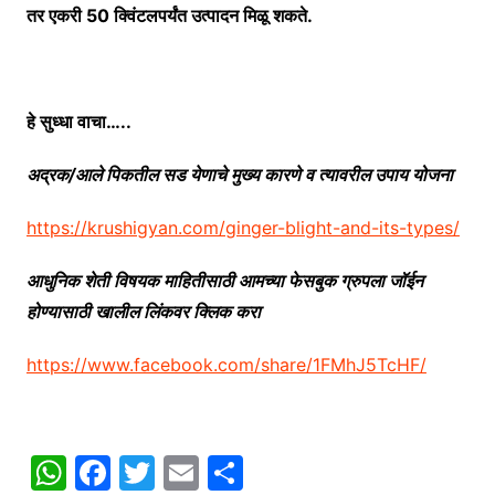
तर एकरी 50 क्विंटलपर्यंत उत्पादन मिळू शकते.
हे सुध्धा वाचा…..
अद्रक/आले पिकतील सड येणाचे मुख्य कारणे व त्यावरील उपाय योजना
https://krushigyan.com/ginger-blight-and-its-types/
आधुनिक शेती विषयक माहितीसाठी आमच्या फेसबुक ग्रुपला जॉईन
होण्यासाठी खालील लिंकवर क्लिक करा
https://www.facebook.com/share/1FMhJ5TcHF/
W
F
T
E
S