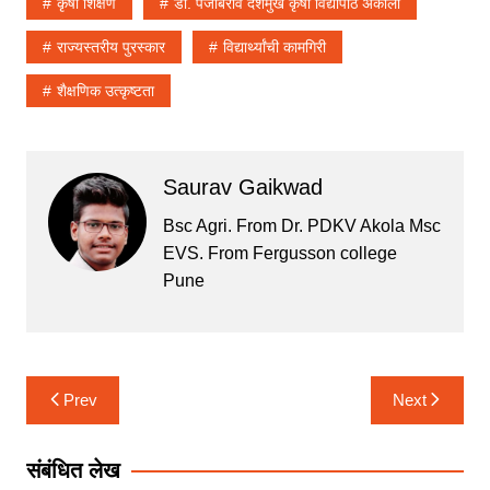
at
c
itt
ai
ar
कृषी शिक्षण
डॉ. पंजाबराव देशमुख कृषी विद्यापीठ अकोला
s
e
er
l
e
राज्यस्तरीय पुरस्कार
विद्यार्थ्यांची कामगिरी
A
b
शैक्षणिक उत्कृष्टता
p
o
p
o
k
Saurav Gaikwad
Bsc Agri. From Dr. PDKV Akola Msc
EVS. From Fergusson college
Pune
Post
Prev
Next
navigation
संबंधित लेख