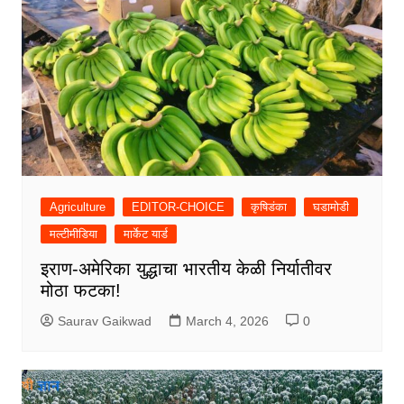
Agriculture
EDITOR-CHOICE
कृषिडंका
घडामोडी
मल्टीमीडिया
मार्केट यार्ड
इराण-अमेरिका युद्धाचा भारतीय केळी निर्यातीवर
मोठा फटका!
Saurav Gaikwad
March 4, 2026
0