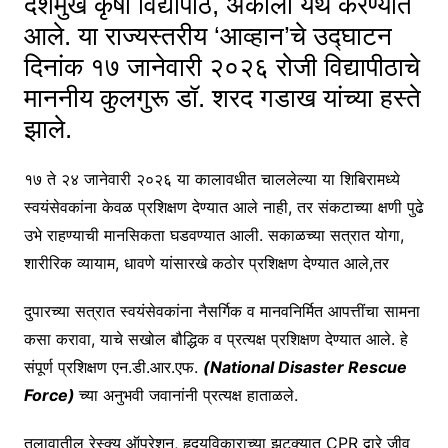
देशमुख कृषी विद्यापीठ, अकोला येथे करण्यात
आले. या राज्यस्तरीय ‘आव्हान’चे उद्घाटन
दिनांक १७ जानेवारी २०२६ रोजी विद्यापीठाचे
माननीय कुलगुरू डॉ. शरद गडाख यांच्या हस्ते
झाले.
१७ ते २४ जानेवारी २०२६ या कालावधीत चाललेल्या या शिबिरामध्ये
स्वयंसेवकांना केवळ प्रशिक्षण देण्यात आले नाही, तर संकटाच्या क्षणी पुढे
उभे राहण्याची मानसिकता घडवण्यात आली. सकाळच्या सत्रात योगा,
शारीरिक व्यायाम, धावणे यांसारखे कठोर प्रशिक्षण देण्यात आले,तर
दुपारच्या सत्रात स्वयंसेवकांना नैसर्गिक व मानवनिर्मित आपत्तींचा सामना
कसा करावा, याचे सखोल बौद्धिक व प्रत्यक्ष प्रशिक्षण देण्यात आले. हे
संपूर्ण प्रशिक्षण एन.डी.आर.एफ.
(National Disaster Rescue
Force)
च्या अनुभवी जवानांनी प्रत्यक्ष हाताळले.
तलावातील रेस्क्यू ऑपरेशन, हृदयविकाराच्या झटक्यात CPR द्वारे जीव