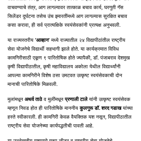
वाचवण्याचे तंत्र, आग लागल्यावर तात्काळ बचाव कार्य, घरगुती गॅस
सिलेंडर दुर्घटना तसेच उंच इमारतींमध्ये आग लागल्यास सुरक्षित बचाव
कसा करावा, ही सर्व प्रात्यक्षिके स्वयंसेवकांनी प्रत्यक्ष अनुभवली.
या राज्यस्तरीय
‘आव्हान’
मध्ये राज्यातील २४ विद्यापीठांतील राष्ट्रीय
सेवा योजनेचे विद्यार्थी सहभागी झाले होते. या कार्यक्रमात विविध
कामगिरीसाठी एकूण ९ पारितोषिक होते ज्यापैकी, डॉ. पंजाबराव देशमुख
कृषी विद्यापीठातील, कृषी महाविद्यालय अकोला येथील विद्यार्थ्यांनी
आपल्या कामगिरीने विशेष ठसा उमटवत उत्कृष्ट स्वयंसेवकाची दोन
मानाची पारितोषिके मिळवली.
मुलांमधून
अथर्व ताठे
व मुलींमधून
प्रणाली टाले
यांनी उत्कृष्ट स्वयंसेवक
म्हणून निवड होत ही पारितोषिके माननीय
कुलगुरू डॉ. शरद गडाख
यांच्या
हस्ते स्वीकारली. ही कामगिरी केवळ वैयक्तिक यश नसून, विद्यापीठातील
राष्ट्रीय सेवा योजनेच्या कार्यपद्धतीची पावती आहे.
या उल्लेखनीय यशामागे ग्रुप लीडर व राष्ट्रीय सेवा योजनेचे