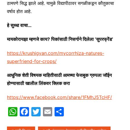
ठामपणे सिद्ध झाले आहे. यामुळे विद्यापीठावर सगळीकडून कौतुकाचा
वर्षाव होत आहे.
हे सुध्धा वाचा…
मायकोरायझा म्हणजे काय? पिकांसाठी निसर्गाने दिलेला ‘सुपरफ्रेंड’
https://krushigyan.com/mycorrhiza-natures-
superfriend-for-crops/
आधुनिक शेती विषयक माहितीसाठी आमच्या फेसबुक ग्रुपला जॉईन
होण्यासाठी खालील लिंकवर क्लिक करा
https://www.facebook.com/share/1FMhJ5TcHF/
W
F
T
E
S
h
a
w
m
h