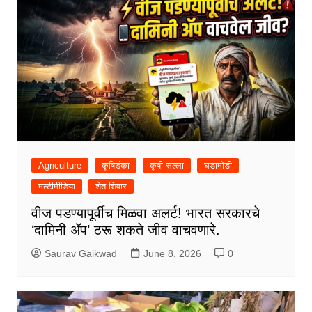
Agriculture
कृषिडंका
कृषी सल्ला
घडामोडी
मल्टीमीडिया
शेत शिवार
वीज पडण्यापूर्वीच मिळवा अलर्ट! भारत सरकारचे
‘दामिनी ॲप’ ठरू शकते जीव वाचवणारे.
Saurav Gaikwad
June 8, 2026
0