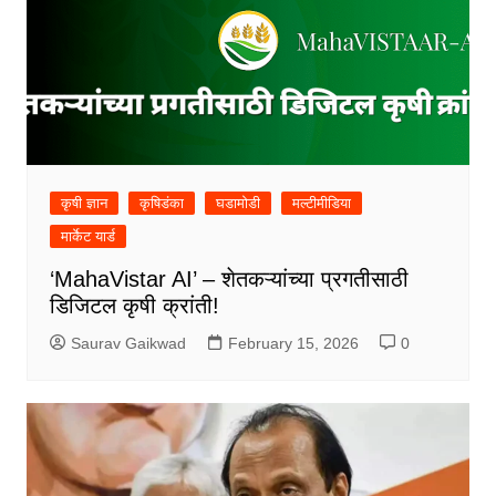
कृषी ज्ञान
कृषिडंका
घडामोडी
मल्टीमीडिया
मार्केट यार्ड
‘MahaVistar AI’ – शेतकऱ्यांच्या प्रगतीसाठी
डिजिटल कृषी क्रांती!
Saurav Gaikwad
February 15, 2026
0