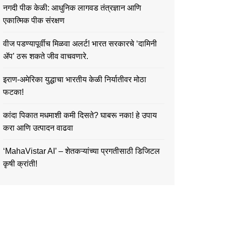
नगदी पीक केळी: आधुनिक लागवड तंत्रज्ञान आणि
एकात्मिक पीक संरक्षण
वीज पडण्यापूर्वीच मिळवा अलर्ट! भारत सरकारचे ‘दामिनी
ॲप’ ठरू शकते जीव वाचवणारे.
इराण-अमेरिका युद्धाचा भारतीय केळी निर्यातीवर मोठा
फटका!
कांदा पिकात मधमाशी कमी दिसते? घाबरू नका! हे उपाय
करा आणि उत्पादन वाढवा
‘MahaVistar AI’ – शेतकऱ्यांच्या प्रगतीसाठी डिजिटल
कृषी क्रांती!