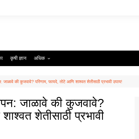
का
कृषी ज्ञान
अधिक
आमच्या विशयी
आमच्याशी संपर्क साधा
ापन: जाळावे की कुजवावे? परिणाम, फायदे, तोटे आणि शाश्वत शेतीसाठी प्रभावी उपाय!
गोपनीयता धोरण
्थापन: जाळावे की कुजवावे?
 शाश्वत शेतीसाठी प्रभावी