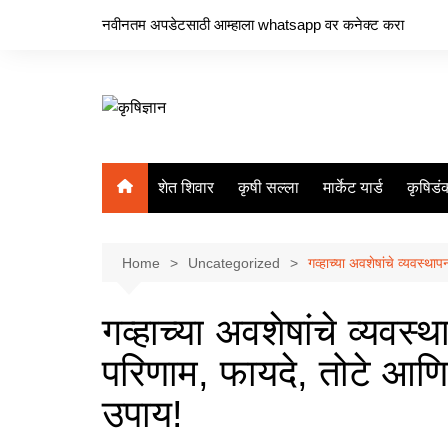
Skip
नवीनतम अपडेटसाठी आम्हाला whatsapp वर कनेक्ट करा
to
content
शेत शिवार
कृषी सल्ला
मार्केट यार्ड
कृषिडं
Home
Uncategorized
गव्हाच्या अवशेषांचे व्यवस्थ
गव्हाच्या अवशेषांचे व्यवस
परिणाम, फायदे, तोटे आणि
उपाय!