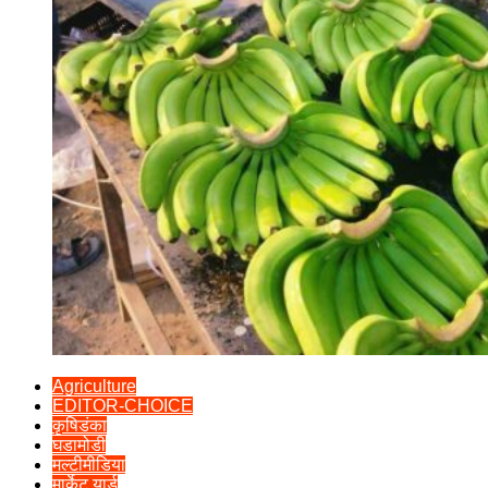
Agriculture
EDITOR-CHOICE
कृषिडंका
घडामोडी
मल्टीमीडिया
मार्केट यार्ड