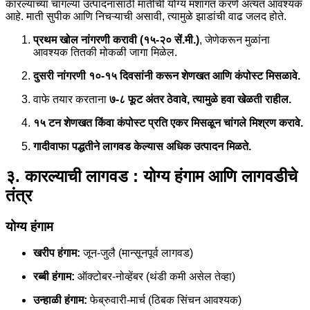
कारल्याच्या चांगल्या उत्पादनासाठी मातीची योग्य मशागत करणे अत्यंत आवश्यक
आहे. माती सुपीक आणि निचऱ्याची असावी, त्यामुळे झाडांची वाढ जलद होते.
प्रथम खोल नांगरणी करावी (१५-२० सें.मी.)
, जेणेकरून मुळांना
आवश्यक तितकी मोकळी जागा मिळेल.
दुसरी नांगरणी १०-१५ दिवसांनी करून शेणखत आणि कंपोस्ट मिसळावे.
वाफे तयार करताना
७-८ फूट अंतर ठेवावे, त्यामुळे हवा खेळती राहील.
१५ टन शेणखत किंवा कंपोस्ट प्रति एकर मिसळून चांगले मिश्रण करावे.
गादीवाफा पद्धतीने लागवड केल्यास अधिक उत्पादन मिळते.
३. कारल्याची लागवड : योग्य हंगाम आणि लागवडीचे
तंत्र
योग्य हंगाम
खरीप हंगाम:
जून-जुलै (मान्सूनपूर्व लागवड)
रब्बी हंगाम:
ऑक्टोबर-नोव्हेंबर (थंडी कमी असेल तेव्हा)
उन्हाळी हंगाम:
फेब्रुवारी-मार्च (ठिबक सिंचन आवश्यक)