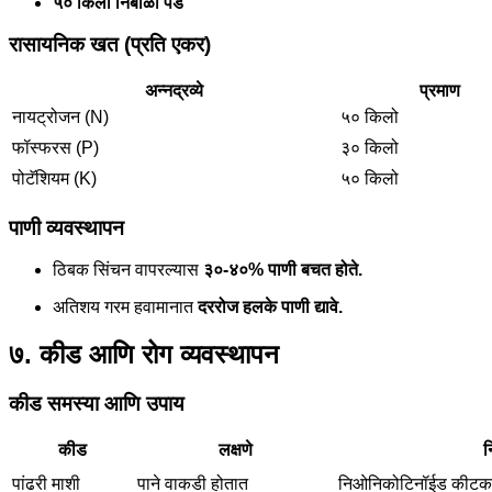
५० किलो निंबोळी पेंड
रासायनिक खत (प्रति एकर)
अन्नद्रव्ये
प्रमाण
नायट्रोजन (N)
५० किलो
फॉस्फरस (P)
३० किलो
पोटॅशियम (K)
५० किलो
पाणी व्यवस्थापन
ठिबक सिंचन वापरल्यास
३०-४०% पाणी बचत होते.
अतिशय गरम हवामानात
दररोज हलके पाणी द्यावे.
७. कीड आणि रोग व्यवस्थापन
कीड समस्या आणि उपाय
कीड
लक्षणे
न
पांढरी माशी
पाने वाकडी होतात
निओनिकोटिनॉईड कीट