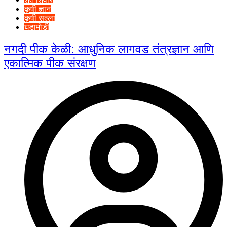
कृषी ज्ञान
कृषी सल्ला
घडामोडी
नगदी पीक केळी: आधुनिक लागवड तंत्रज्ञान आणि
एकात्मिक पीक संरक्षण