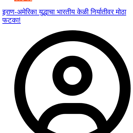
इराण-अमेरिका युद्धाचा भारतीय केळी निर्यातीवर मोठा
फटका!