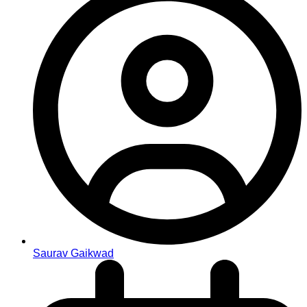
Saurav Gaikwad