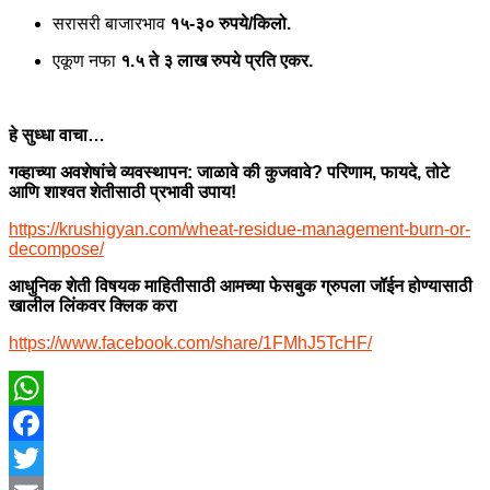
सरासरी बाजारभाव
१५-३० रुपये/किलो.
एकूण नफा
१.५ ते ३ लाख रुपये प्रति एकर.
हे सुध्धा वाचा…
गव्हाच्या अवशेषांचे व्यवस्थापन: जाळावे की कुजवावे? परिणाम, फायदे, तोटे
आणि शाश्वत शेतीसाठी प्रभावी उपाय!
https://krushigyan.com/wheat-residue-management-burn-or-
decompose/
आधुनिक शेती विषयक माहितीसाठी आमच्या फेसबुक ग्रुपला जॉईन होण्यासाठी
खालील लिंकवर क्लिक करा
https://www.facebook.com/share/1FMhJ5TcHF/
WhatsApp
Facebook