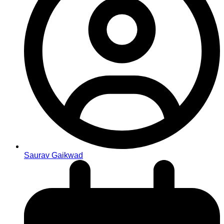
Saurav Gaikwad