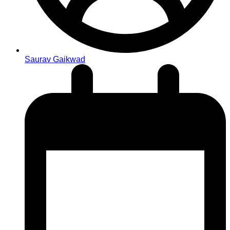
Saurav Gaikwad