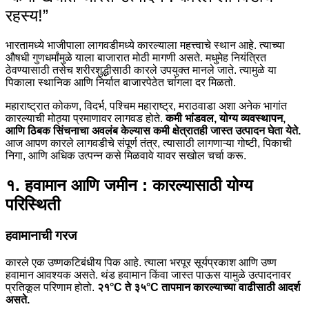
रहस्य!”
भारतामध्ये भाजीपाला लागवडीमध्ये कारल्याला महत्त्वाचे स्थान आहे. त्याच्या
औषधी गुणधर्मांमुळे याला बाजारात मोठी मागणी असते. मधुमेह नियंत्रित
ठेवण्यासाठी तसेच शरीरशुद्धीसाठी कारले उपयुक्त मानले जाते. त्यामुळे या
पिकाला स्थानिक आणि निर्यात बाजारपेठेत चांगला दर मिळतो.
महाराष्ट्रात कोकण, विदर्भ, पश्चिम महाराष्ट्र, मराठवाडा अशा अनेक भागांत
कारल्याची मोठ्या प्रमाणावर लागवड होते.
कमी भांडवल, योग्य व्यवस्थापन,
आणि ठिबक सिंचनाचा अवलंब केल्यास कमी क्षेत्रातही जास्त उत्पादन घेता येते.
आज आपण कारले लागवडीचे संपूर्ण तंत्र, त्यासाठी लागणाऱ्या गोष्टी, पिकाची
निगा, आणि अधिक उत्पन्न कसे मिळवावे यावर सखोल चर्चा करू.
१. हवामान आणि जमीन : कारल्यासाठी योग्य
परिस्थिती
हवामानाची गरज
कारले एक उष्णकटिबंधीय पिक आहे. त्याला भरपूर सूर्यप्रकाश आणि उष्ण
हवामान आवश्यक असते. थंड हवामान किंवा जास्त पाऊस यामुळे उत्पादनावर
प्रतिकूल परिणाम होतो.
२१°C ते ३५°C तापमान कारल्याच्या वाढीसाठी आदर्श
असते.