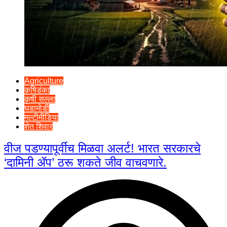
Agriculture
कृषिडंका
कृषी सल्ला
घडामोडी
मल्टीमीडिया
शेत शिवार
वीज पडण्यापूर्वीच मिळवा अलर्ट! भारत सरकारचे
‘दामिनी ॲप’ ठरू शकते जीव वाचवणारे.