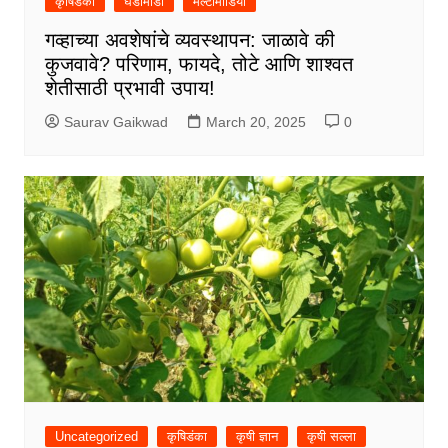
कृषिडंका
घडामोडी
मल्टीमीडिया
गव्हाच्या अवशेषांचे व्यवस्थापन: जाळावे की
कुजवावे? परिणाम, फायदे, तोटे आणि शाश्वत
शेतीसाठी प्रभावी उपाय!
Saurav Gaikwad
March 20, 2025
0
Uncategorized
कृषिडंका
कृषी ज्ञान
कृषी सल्ला