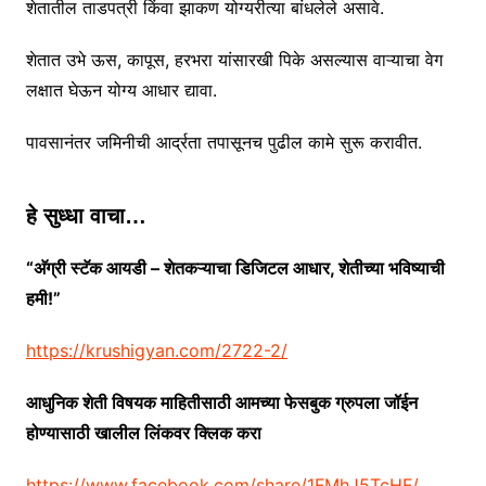
शेतातील ताडपत्री किंवा झाकण योग्यरीत्या बांधलेले असावे.
शेतात उभे ऊस, कापूस, हरभरा यांसारखी पिके असल्यास वाऱ्याचा वेग
लक्षात घेऊन योग्य आधार द्यावा.
पावसानंतर जमिनीची आर्द्रता तपासूनच पुढील कामे सुरू करावीत.
हे सुध्धा वाचा…
“अ‍ॅग्री स्टॅक आयडी – शेतकऱ्याचा डिजिटल आधार, शेतीच्या भविष्याची
हमी!”
https://krushigyan.com/2722-2/
आधुनिक शेती विषयक माहितीसाठी आमच्या फेसबुक ग्रुपला जॉईन
होण्यासाठी खालील लिंकवर क्लिक करा
https://www.facebook.com/share/1FMhJ5TcHF/