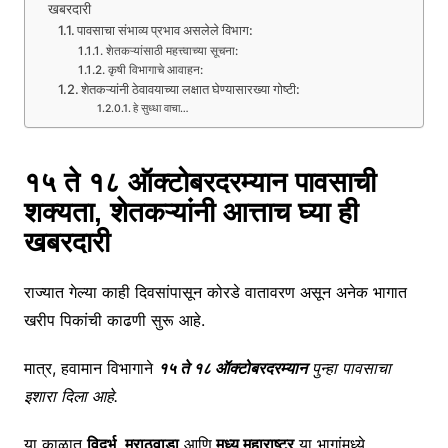
खबरदारी
पावसाचा संभाव्य प्रभाव असलेले विभाग:
शेतकऱ्यांसाठी महत्त्वाच्या सूचना:
कृषी विभागाचे आवाहन:
शेतकऱ्यांनी ठेवावयाच्या लक्षात घेण्यासारख्या गोष्टी:
हे सुध्धा वाचा…
१५ ते १८ ऑक्टोबरदरम्यान पावसाची
शक्यता, शेतकऱ्यांनी आत्ताच घ्या ही
खबरदारी
राज्यात गेल्या काही दिवसांपासून कोरडे वातावरण असून अनेक भागात
खरीप पिकांची काढणी सुरू आहे.
मात्र, हवामान विभागाने
१५ ते १८ ऑक्टोबरदरम्यान
पुन्हा पावसाचा
इशारा दिला आहे.
या काळात
विदर्भ
,
मराठवाडा
आणि
मध्य महाराष्ट्र
या भागांमध्ये