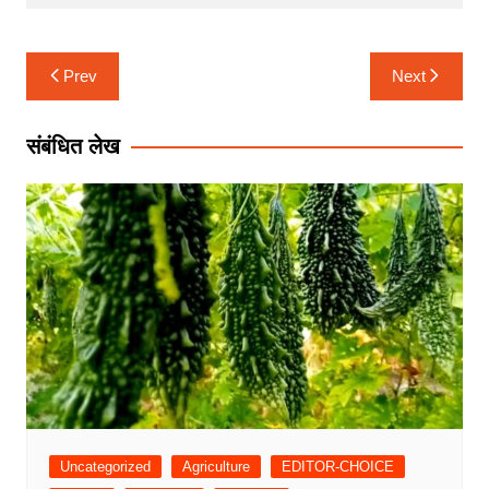
Post
Prev
Next
navigation
संबंधित लेख
Uncategorized
Agriculture
EDITOR-CHOICE