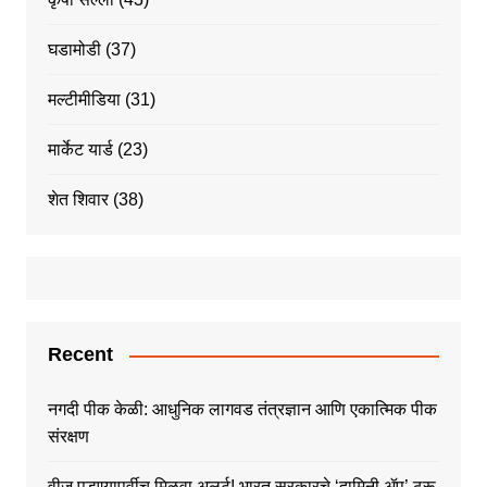
घडामोडी
(37)
मल्टीमीडिया
(31)
मार्केट यार्ड
(23)
शेत शिवार
(38)
Recent
नगदी पीक केळी: आधुनिक लागवड तंत्रज्ञान आणि एकात्मिक पीक
संरक्षण
वीज पडण्यापूर्वीच मिळवा अलर्ट! भारत सरकारचे ‘दामिनी ॲप’ ठरू