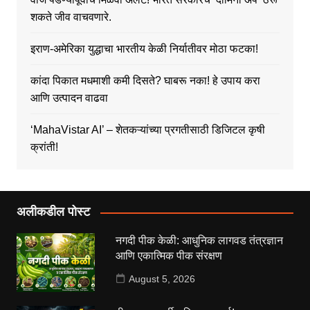
शकते जीव वाचवणारे.
इराण-अमेरिका युद्धाचा भारतीय केळी निर्यातीवर मोठा फटका!
कांदा पिकात मधमाशी कमी दिसते? घाबरू नका! हे उपाय करा
आणि उत्पादन वाढवा
‘MahaVistar AI’ – शेतकऱ्यांच्या प्रगतीसाठी डिजिटल कृषी
क्रांती!
अलीकडील पोस्ट
नगदी पीक केळी: आधुनिक लागवड तंत्रज्ञान
आणि एकात्मिक पीक संरक्षण
August 5, 2026