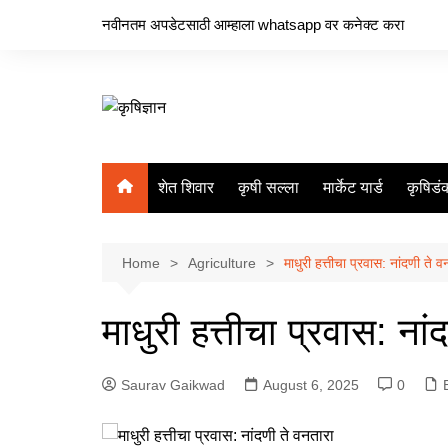
Skip
नवीनतम अपडेटसाठी आम्हाला whatsapp वर कनेक्ट करा
to
content
शेत शिवार
कृषी सल्ला
मार्केट यार्ड
कृषिडं
Home
Agriculture
माधुरी हत्तीचा प्रवास: नांदणी ते व
माधुरी हत्तीचा प्रवास: नां
Saurav Gaikwad
August 6, 2025
0