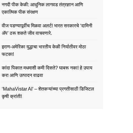
नगदी पीक केळी: आधुनिक लागवड तंत्रज्ञान आणि
एकात्मिक पीक संरक्षण
वीज पडण्यापूर्वीच मिळवा अलर्ट! भारत सरकारचे ‘दामिनी
ॲप’ ठरू शकते जीव वाचवणारे.
इराण-अमेरिका युद्धाचा भारतीय केळी निर्यातीवर मोठा
फटका!
कांदा पिकात मधमाशी कमी दिसते? घाबरू नका! हे उपाय
करा आणि उत्पादन वाढवा
‘MahaVistar AI’ – शेतकऱ्यांच्या प्रगतीसाठी डिजिटल
कृषी क्रांती!