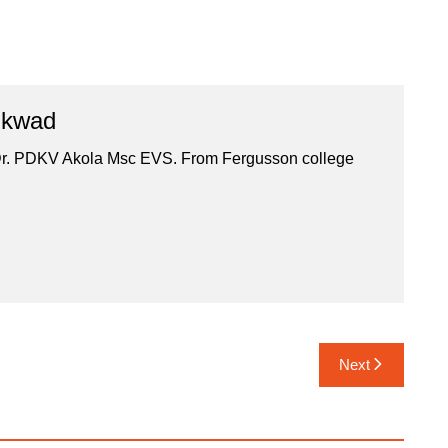
ikwad
Dr. PDKV Akola Msc EVS. From Fergusson college
Next