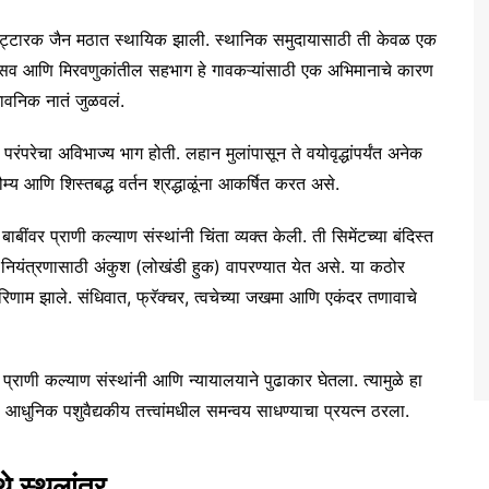
न भट्टारक जैन मठात स्थायिक झाली. स्थानिक समुदायासाठी ती केवळ एक
रम, उत्सव आणि मिरवणुकांतील सहभाग हे गावकऱ्यांसाठी एक अभिमानाचे कारण
भावनिक नातं जुळवलं.
 परंपरेचा अविभाज्य भाग होती. लहान मुलांपासून ते वयोवृद्धांपर्यंत अनेक
ौम्य आणि शिस्तबद्ध वर्तन श्रद्धाळूंना आकर्षित करत असे.
ाबींवर प्राणी कल्याण संस्थांनी चिंता व्यक्त केली. ती सिमेंटच्या बंदिस्त
ि नियंत्रणासाठी अंकुश (लोखंडी हुक) वापरण्यात येत असे. या कठोर
रिणाम झाले. संधिवात, फ्रॅक्चर, त्वचेच्या जखमा आणि एकंदर तणावाचे
 प्राणी कल्याण संस्थांनी आणि न्यायालयाने पुढाकार घेतला. त्यामुळे हा
ि आधुनिक पशुवैद्यकीय तत्त्वांमधील समन्वय साधण्याचा प्रयत्न ठरला.
थे स्थलांतर