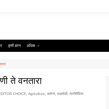
का
कृषी ज्ञान
अधिक
आमच्या विशयी
आमच्याशी संपर्क साधा
नतारा
गोपनीयता धोरण
दणी ते वनतारा
EDITOR-CHOICE
,
Agriculture
,
आरोग्य
,
घडामोडी
,
मल्टीमीडिया