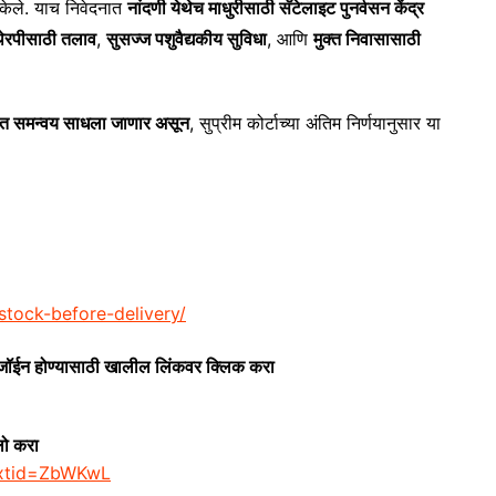
 केले. याच निवेदनात
नांदणी येथेच माधुरीसाठी सॅटेलाइट पुनर्वसन केंद्र
थेरपीसाठी तलाव
,
सुसज्ज पशुवैद्यकीय सुविधा
, आणि
मुक्त निवासासाठी
बत समन्वय साधला जाणार असून
, सुप्रीम कोर्टाच्या अंतिम निर्णयानुसार या
stock-before-delivery/
 जॉईन होण्यासाठी खालील लिंकवर क्लिक करा
लो करा
extid=ZbWKwL