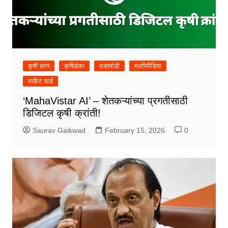
कृषी ज्ञान
कृषिडंका
घडामोडी
मल्टीमीडिया
मार्केट यार्ड
‘MahaVistar AI’ – शेतकऱ्यांच्या प्रगतीसाठी
डिजिटल कृषी क्रांती!
Saurav Gaikwad
February 15, 2026
0