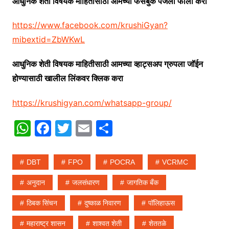
आधुनिक शेती विषयक माहितीसाठी आमच्या फेसबुक पेजला फॉलो करा
https://www.facebook.com/krushiGyan?
mibextid=ZbWKwL
आधुनिक शेती विषयक माहितीसाठी आमच्या व्हाट्सअप ग्रुपला जॉईन
होण्यासाठी खालील लिंकवर क्लिक करा
https://krushigyan.com/whatsapp-group/
W
F
T
E
S
h
a
w
m
h
at
c
itt
ai
ar
DBT
FPO
POCRA
VCRMC
s
e
er
l
e
अनुदान
जलसंधारण
जागतिक बँक
A
b
ठिबक सिंचन
दुष्काळ निवारण
पॉलिहाऊस
p
o
p
o
महाराष्ट्र शासन
शाश्वत शेती
शेततळे