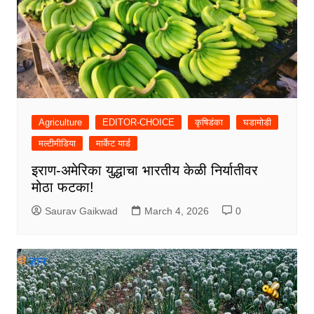
Agriculture
EDITOR-CHOICE
कृषिडंका
घडामोडी
मल्टीमीडिया
मार्केट यार्ड
इराण-अमेरिका युद्धाचा भारतीय केळी निर्यातीवर
मोठा फटका!
Saurav Gaikwad
March 4, 2026
0