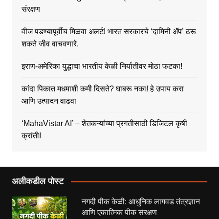
संरक्षण
वीज पडण्यापूर्वीच मिळवा अलर्ट! भारत सरकारचे ‘दामिनी ॲप’ ठरू
शकते जीव वाचवणारे.
इराण-अमेरिका युद्धाचा भारतीय केळी निर्यातीवर मोठा फटका!
कांदा पिकात मधमाशी कमी दिसते? घाबरू नका! हे उपाय करा
आणि उत्पादन वाढवा
‘MahaVistar AI’ – शेतकऱ्यांच्या प्रगतीसाठी डिजिटल कृषी
क्रांती!
अलीकडील पोस्ट
नगदी पीक केळी: आधुनिक लागवड तंत्रज्ञान
आणि एकात्मिक पीक संरक्षण