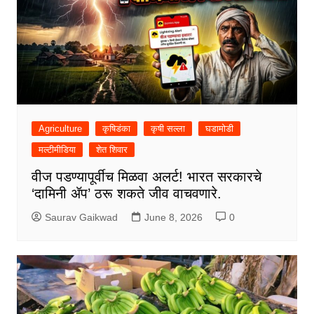
Agriculture
कृषिडंका
कृषी सल्ला
घडामोडी
मल्टीमीडिया
शेत शिवार
वीज पडण्यापूर्वीच मिळवा अलर्ट! भारत सरकारचे
‘दामिनी ॲप’ ठरू शकते जीव वाचवणारे.
Saurav Gaikwad
June 8, 2026
0