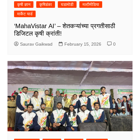
कृषी ज्ञान
कृषिडंका
घडामोडी
मल्टीमीडिया
मार्केट यार्ड
‘MahaVistar AI’ – शेतकऱ्यांच्या प्रगतीसाठी
डिजिटल कृषी क्रांती!
Saurav Gaikwad
February 15, 2026
0