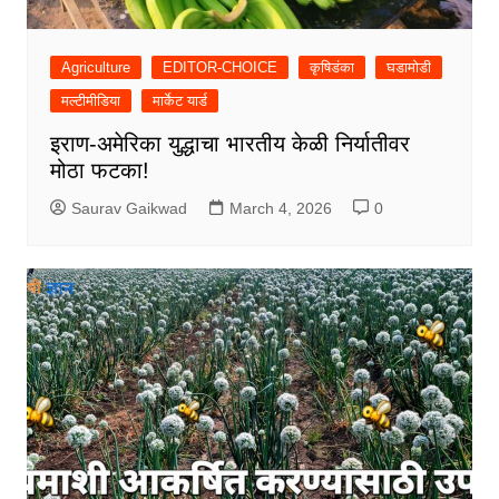
Agriculture
EDITOR-CHOICE
कृषिडंका
घडामोडी
मल्टीमीडिया
मार्केट यार्ड
इराण-अमेरिका युद्धाचा भारतीय केळी निर्यातीवर
मोठा फटका!
Saurav Gaikwad
March 4, 2026
0