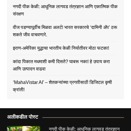
नगदी पीक केळी: आधुनिक लागवड तंत्रज्ञान आणि एकात्मिक पीक
संरक्षण
वीज पडण्यापूर्वीच मिळवा अलर्ट! भारत सरकारचे ‘दामिनी ॲप’ ठरू
शकते जीव वाचवणारे.
इराण-अमेरिका युद्धाचा भारतीय केळी निर्यातीवर मोठा फटका!
कांदा पिकात मधमाशी कमी दिसते? घाबरू नका! हे उपाय करा
आणि उत्पादन वाढवा
‘MahaVistar AI’ – शेतकऱ्यांच्या प्रगतीसाठी डिजिटल कृषी
क्रांती!
अलीकडील पोस्ट
नगदी पीक केळी: आधुनिक लागवड तंत्रज्ञान