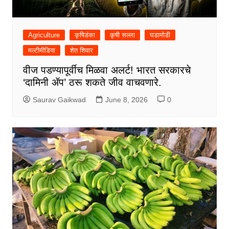
Agriculture
कृषिडंका
कृषी सल्ला
घडामोडी
मल्टीमीडिया
शेत शिवार
वीज पडण्यापूर्वीच मिळवा अलर्ट! भारत सरकारचे
‘दामिनी ॲप’ ठरू शकते जीव वाचवणारे.
Saurav Gaikwad
June 8, 2026
0