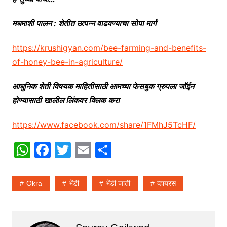
मधमाशी पालन : शेतीत उत्पन्न वाढवण्याचा सोपा मार्ग’
https://krushigyan.com/bee-farming-and-benefits-
of-honey-bee-in-agriculture/
आधुनिक शेती विषयक माहितीसाठी आमच्या फेसबुक ग्रुपला जॉईन
होण्यासाठी खालील लिंकवर क्लिक करा
https://www.facebook.com/share/1FMhJ5TcHF/
W
F
T
E
S
h
a
w
m
h
at
c
itt
ai
ar
Okra
भेंडी
भेंडी जाती
व्हायरस
s
e
er
l
e
A
b