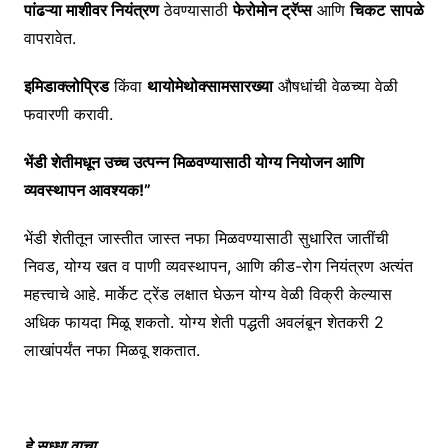
पांढऱ्या माशीवर नियंत्रण
ठेवण्यासाठी
फेरोमोन ट्रॅप्स
आणि
चिकट
सापळे
वापरावेत.
इमिडाक्लोप्रिड
किंवा
थायोमेथोक्सामसारख्या
औषधांची वेळच्या वेळी
फवारणी करावी.
भेंडी शेतीमधून उच्च उत्पन्न मिळवण्यासाठी योग्य नियोजन आणि
व्यवस्थापन आवश्यक!”
भेंडी शेतीतून जास्तीत जास्त नफा मिळवण्यासाठी सुधारित जातींची
निवड, योग्य खत व पाणी व्यवस्थापन, आणि कीड-रोग नियंत्रण अत्यंत
महत्त्वाचे आहे. मार्केट ट्रेंड लक्षात घेऊन योग्य वेळी विक्री केल्यास
अधिक फायदा मिळू शकतो. योग्य शेती पद्धती अवलंबून शेतकरी 2
लाखांपर्यंत नफा मिळवू शकतात.
हे सुध्धा वाचा…