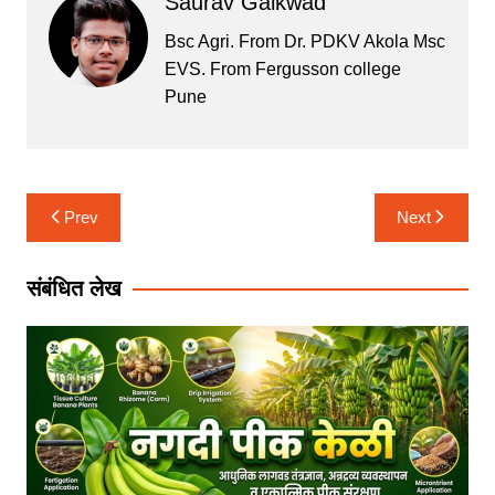
p
o
Saurav Gaikwad
p
o
Bsc Agri. From Dr. PDKV Akola Msc
k
EVS. From Fergusson college
Pune
Post
Prev
Next
navigation
संबंधित लेख