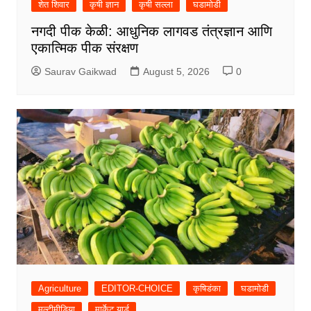
शेत शिवार
कृषी ज्ञान
कृषी सल्ला
घडामोडी
नगदी पीक केळी: आधुनिक लागवड तंत्रज्ञान आणि
एकात्मिक पीक संरक्षण
Saurav Gaikwad
August 5, 2026
0
Agriculture
EDITOR-CHOICE
कृषिडंका
घडामोडी
मल्टीमीडिया
मार्केट यार्ड