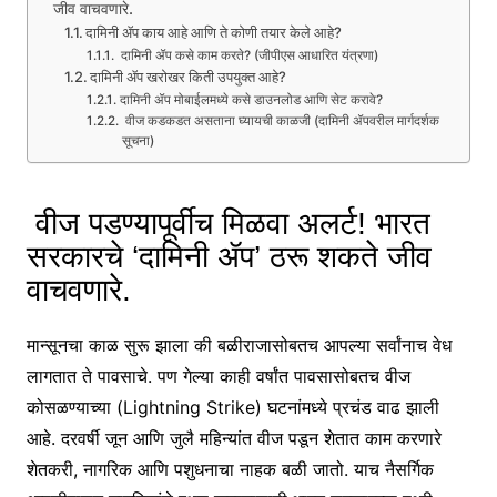
जीव वाचवणारे.
दामिनी ॲप काय आहे आणि ते कोणी तयार केले आहे?
दामिनी ॲप कसे काम करते? (जीपीएस आधारित यंत्रणा)
दामिनी ॲप खरोखर किती उपयुक्त आहे?
दामिनी ॲप मोबाईलमध्ये कसे डाउनलोड आणि सेट करावे?
वीज कडकडत असताना घ्यायची काळजी (दामिनी ॲपवरील मार्गदर्शक
सूचना)
वीज पडण्यापूर्वीच मिळवा अलर्ट! भारत
सरकारचे ‘दामिनी ॲप’ ठरू शकते जीव
वाचवणारे.
मान्सूनचा काळ सुरू झाला की बळीराजासोबतच आपल्या सर्वांनाच वेध
लागतात ते पावसाचे. पण गेल्या काही वर्षांत पावसासोबतच वीज
कोसळण्याच्या (Lightning Strike) घटनांमध्ये प्रचंड वाढ झाली
आहे. दरवर्षी जून आणि जुलै महिन्यांत वीज पडून शेतात काम करणारे
शेतकरी, नागरिक आणि पशुधनाचा नाहक बळी जातो. याच नैसर्गिक