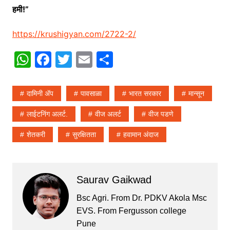
हमी!”
https://krushigyan.com/2722-2/
W
F
T
E
S
h
a
w
m
h
at
c
itt
ai
ar
दामिनी ॲप
पावसाळा
भारत सरकार
मान्सून
s
e
er
l
e
लाईटनिंग अलर्ट.
वीज अलर्ट
वीज पडणे
A
b
शेतकरी
सुरक्षितता
हवामान अंदाज
p
o
p
o
k
Saurav Gaikwad
Bsc Agri. From Dr. PDKV Akola Msc
EVS. From Fergusson college
Pune