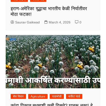
इराण-अमेरिका युद्धाचा भारतीय केळी निर्यातीवर
मोठा फटका!
Saurav Gaikwad
March 4, 2026
0
शेत शिवार
Agriculture
घडामोडी
मार्केट यार्ड
कांदा पिकात मधमाशी कमी दिसते? घाबरू नका! हे