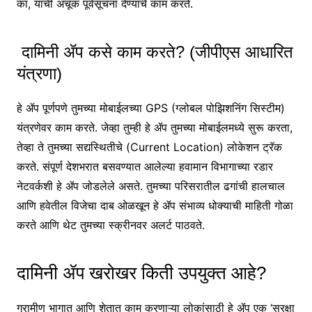
का, याची अचूक पूर्वसूचना देण्याचे काम करते.
दामिनी ॲप कसे काम करते? (जीपीएस आधारित
यंत्रणा)
हे ॲप पूर्णपणे तुमच्या मोबाईलच्या GPS (ग्लोबल पोझिशनिंग सिस्टीम)
यंत्रणेवर काम करते. जेव्हा तुम्ही हे ॲप तुमच्या मोबाईलमध्ये सुरू करता,
तेव्हा ते तुमच्या सद्यस्थितीचे (Current Location) लोकेशन ट्रॅक
करते. संपूर्ण देशभरात बसवण्यात आलेल्या हवामान विभागाच्या रडार
नेटवर्कशी हे ॲप जोडलेले असते. तुमच्या परिसरातील ढगांची हालचाल
आणि हवेतील विजेचा दाब ओळखून हे ॲप संभाव्य धोक्याची माहिती गोळा
करते आणि थेट तुमच्या स्क्रीनवर अलर्ट पाठवते.
दामिनी ॲप खरोखर किती उपयुक्त आहे?
ग्रामीण भागात आणि शेतात काम करणाऱ्या लोकांसाठी हे ॲप एक ‘सुरक्षा