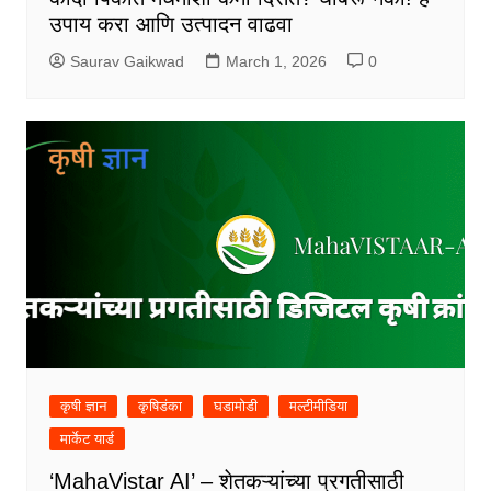
उपाय करा आणि उत्पादन वाढवा
Saurav Gaikwad
March 1, 2026
0
कृषी ज्ञान
कृषिडंका
घडामोडी
मल्टीमीडिया
मार्केट यार्ड
‘MahaVistar AI’ – शेतकऱ्यांच्या प्रगतीसाठी