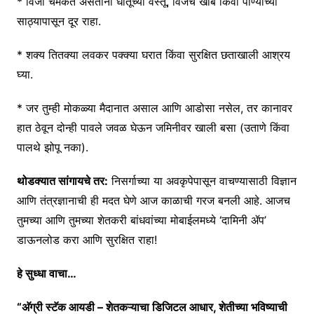
* विजा चमकत असताना धातूच्या वस्तू, विजेचे खांब किंवा पाण्याच्या
साठ्यापासून दूर राहा.
* शक्य तितक्या लवकर पक्क्या घरात किंवा सुरक्षित छताखाली आश्रय
घ्या.
* जर तुम्ही मोकळ्या मैदानात असाल आणि आडोसा नसेल, तर कानावर
हात ठेवून दोन्ही पावले जवळ घेऊन जमिनीवर खाली बसा (उताणे किंवा
पालथे झोपू नका).
थोडक्यात सांगायचे तर:
निसर्गाच्या या अवकृपेपासून वाचण्यासाठी विज्ञान
आणि तंत्रज्ञानाची ही मदत घेणे आज काळाची गरज बनली आहे. आजच
तुमच्या आणि तुमच्या शेतकरी बांधवांच्या मोबाईलमध्ये ‘दामिनी ॲप’
डाऊनलोड करा आणि सुरक्षित राहा!
हे सुध्धा वाचा…
“अ‍ॅग्री स्टॅक आयडी – शेतकऱ्याचा डिजिटल आधार, शेतीच्या भविष्याची