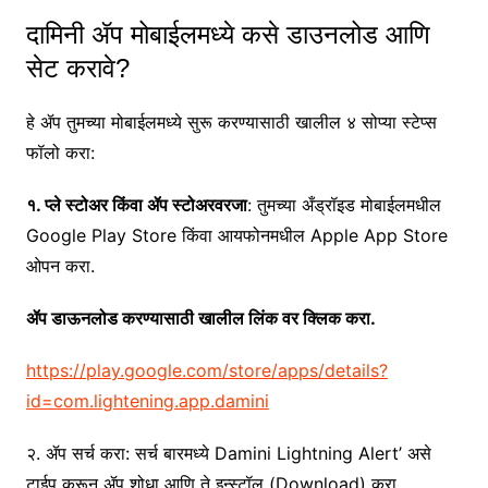
दामिनी ॲप मोबाईलमध्ये कसे डाउनलोड आणि
सेट करावे?
हे ॲप तुमच्या मोबाईलमध्ये सुरू करण्यासाठी खालील ४ सोप्या स्टेप्स
फॉलो करा:
१. प्ले स्टोअर किंवा ॲप स्टोअरवरजा
: तुमच्या अँड्रॉइड मोबाईलमधील
Google Play Store किंवा आयफोनमधील Apple App Store
ओपन करा.
ॲप डाऊनलोड करण्यासाठी खालील लिंक वर क्लिक करा.
https://play.google.com/store/apps/details?
id=com.lightening.app.damini
२. ॲप सर्च करा: सर्च बारमध्ये Damini Lightning Alert’ असे
टाईप करून ॲप शोधा आणि ते इन्स्टॉल (Download) करा.