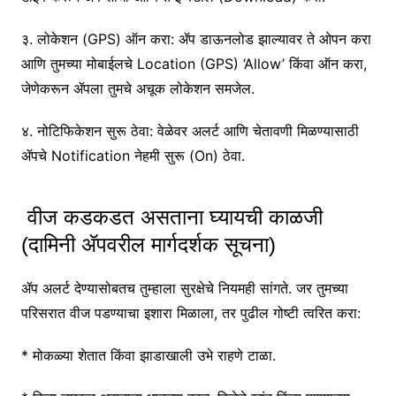
३. लोकेशन (GPS) ऑन करा: ॲप डाऊनलोड झाल्यावर ते ओपन करा
आणि तुमच्या मोबाईलचे Location (GPS) ‘Allow’ किंवा ऑन करा,
जेणेकरून ॲपला तुमचे अचूक लोकेशन समजेल.
४. नोटिफिकेशन सुरू ठेवा: वेळेवर अलर्ट आणि चेतावणी मिळण्यासाठी
ॲपचे Notification नेहमी सुरू (On) ठेवा.
वीज कडकडत असताना घ्यायची काळजी
(दामिनी ॲपवरील मार्गदर्शक सूचना)
ॲप अलर्ट देण्यासोबतच तुम्हाला सुरक्षेचे नियमही सांगते. जर तुमच्या
परिसरात वीज पडण्याचा इशारा मिळाला, तर पुढील गोष्टी त्वरित करा:
* मोकळ्या शेतात किंवा झाडाखाली उभे राहणे टाळा.