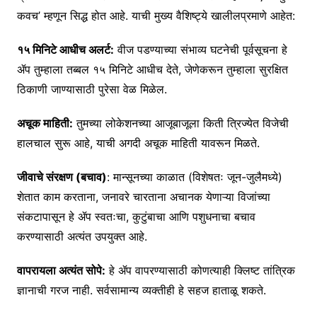
कवच’ म्हणून सिद्ध होत आहे. याची मुख्य वैशिष्ट्ये खालीलप्रमाणे आहेत:
१५ मिनिटे आधीच अलर्ट:
वीज पडण्याच्या संभाव्य घटनेची पूर्वसूचना हे
ॲप तुम्हाला तब्बल १५ मिनिटे आधीच देते, जेणेकरून तुम्हाला सुरक्षित
ठिकाणी जाण्यासाठी पुरेसा वेळ मिळेल.
अचूक माहिती:
तुमच्या लोकेशनच्या आजूबाजूला किती त्रिज्येत विजेची
हालचाल सुरू आहे, याची अगदी अचूक माहिती यावरून मिळते.
जीवाचे संरक्षण (बचाव)
: मान्सूनच्या काळात (विशेषतः जून-जुलैमध्ये)
शेतात काम करताना, जनावरे चारताना अचानक येणाऱ्या विजांच्या
संकटापासून हे ॲप स्वतःचा, कुटुंबाचा आणि पशुधनाचा बचाव
करण्यासाठी अत्यंत उपयुक्त आहे.
वापरायला अत्यंत सोपे:
हे ॲप वापरण्यासाठी कोणत्याही क्लिष्ट तांत्रिक
ज्ञानाची गरज नाही. सर्वसामान्य व्यक्तीही हे सहज हाताळू शकते.