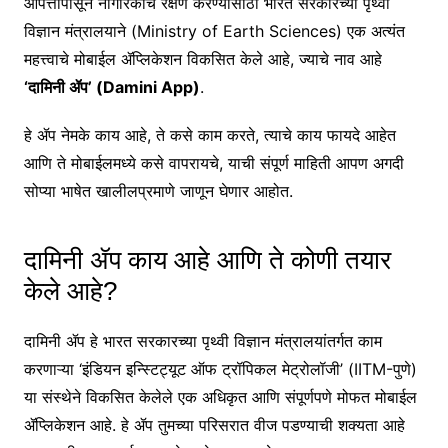
आपत्तीपासून नागरिकांचे रक्षण करण्यासाठी भारत सरकारच्या पृथ्वी
विज्ञान मंत्रालयाने (Ministry of Earth Sciences) एक अत्यंत
महत्त्वाचे मोबाईल ॲप्लिकेशन विकसित केले आहे, ज्याचे नाव आहे
‘दामिनी ॲप’ (Damini App)
.
हे ॲप नेमके काय आहे, ते कसे काम करते, त्याचे काय फायदे आहेत
आणि ते मोबाईलमध्ये कसे वापरायचे, याची संपूर्ण माहिती आपण अगदी
सोप्या भाषेत खालीलप्रमाणे जाणून घेणार आहोत.
दामिनी ॲप काय आहे आणि ते कोणी तयार
केले आहे?
दामिनी ॲप हे भारत सरकारच्या पृथ्वी विज्ञान मंत्रालयांतर्गत काम
करणाऱ्या ‘इंडियन इन्स्टिट्यूट ऑफ ट्रॉपिकल मेट्रोलॉजी’ (IITM-पुणे)
या संस्थेने विकसित केलेले एक अधिकृत आणि संपूर्णपणे मोफत मोबाईल
ॲप्लिकेशन आहे. हे ॲप तुमच्या परिसरात वीज पडण्याची शक्यता आहे