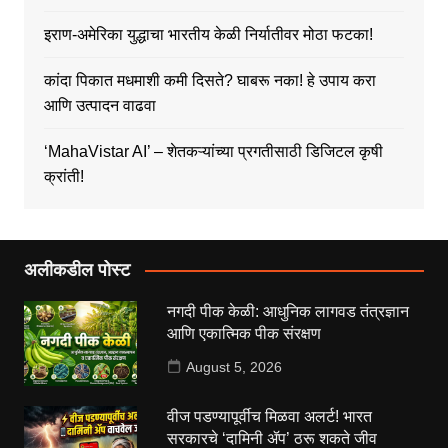
इराण-अमेरिका युद्धाचा भारतीय केळी निर्यातीवर मोठा फटका!
कांदा पिकात मधमाशी कमी दिसते? घाबरू नका! हे उपाय करा
आणि उत्पादन वाढवा
‘MahaVistar AI’ – शेतकऱ्यांच्या प्रगतीसाठी डिजिटल कृषी
क्रांती!
अलीकडील पोस्ट
नगदी पीक केळी: आधुनिक लागवड तंत्रज्ञान
आणि एकात्मिक पीक संरक्षण
August 5, 2026
वीज पडण्यापूर्वीच मिळवा अलर्ट! भारत
सरकारचे ‘दामिनी ॲप’ ठरू शकते जीव