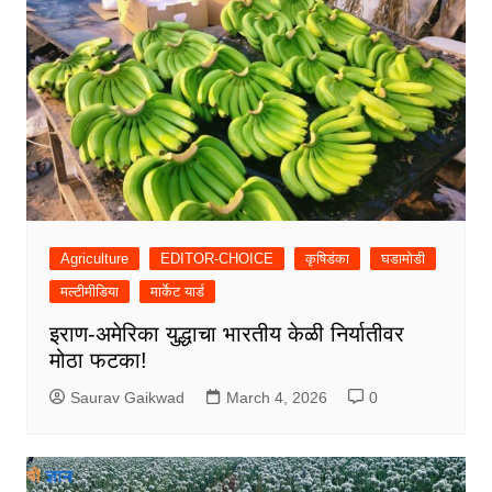
Agriculture
EDITOR-CHOICE
कृषिडंका
घडामोडी
मल्टीमीडिया
मार्केट यार्ड
इराण-अमेरिका युद्धाचा भारतीय केळी निर्यातीवर
मोठा फटका!
Saurav Gaikwad
March 4, 2026
0