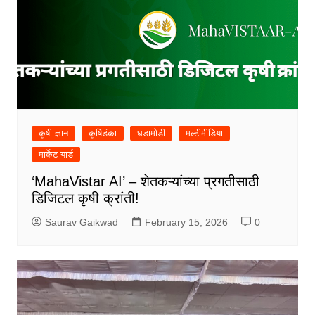
कृषी ज्ञान
कृषिडंका
घडामोडी
मल्टीमीडिया
मार्केट यार्ड
‘MahaVistar AI’ – शेतकऱ्यांच्या प्रगतीसाठी
डिजिटल कृषी क्रांती!
Saurav Gaikwad
February 15, 2026
0