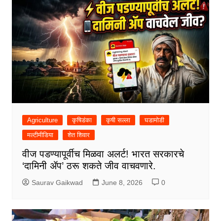
Agriculture
कृषिडंका
कृषी सल्ला
घडामोडी
मल्टीमीडिया
शेत शिवार
वीज पडण्यापूर्वीच मिळवा अलर्ट! भारत सरकारचे
‘दामिनी ॲप’ ठरू शकते जीव वाचवणारे.
Saurav Gaikwad
June 8, 2026
0