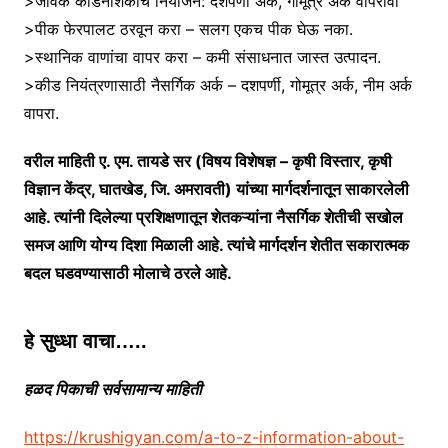
>जैविक कीडनाशकांचे नियोजन: दशपर्णी अर्क, गोमूत्र अर्क वापरावा
>पीक फेरपालट ठरवून करा – सलग एकच पीक घेऊ नका.
>स्थानिक वाणांचा वापर करा – कमी संसाधनात जास्त उत्पादन.
>कीड नियंत्रणासाठी नैसर्गिक अर्क – दशपर्णी, गोमूत्र अर्क, नीम अर्क
वापरा.
वरील माहिती ए. एम. तायडे सर (विषय विशेषज्ञ – कृषी विस्तार, कृषी
विज्ञान केंद्र, घातखेड, जि. अमरावती) यांच्या मार्गदर्शनातून साकारलेली
आहे. त्यांनी दिलेल्या प्रशिक्षणातून शेतकऱ्यांना नैसर्गिक शेतीची सखोल
समज आणि योग्य दिशा मिळाली आहे. त्यांचे मार्गदर्शन शेतीत सकारात्मक
बदल घडवण्यासाठी मोलाचे ठरले आहे.
हे सुध्धा वाचा…..
हळद पिकाची सर्वसामान्य माहि
ती
https://krushigyan.com/a-to-z-information-about-