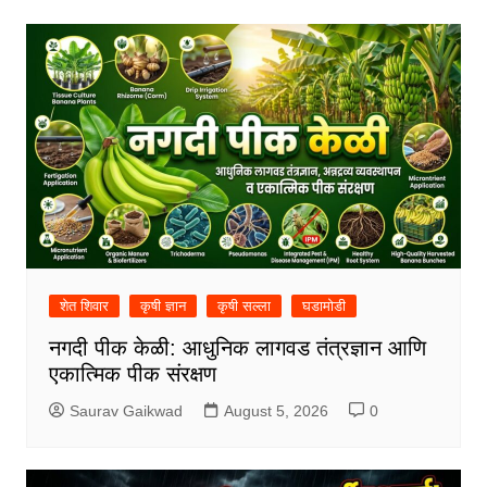
शेत शिवार
कृषी ज्ञान
कृषी सल्ला
घडामोडी
नगदी पीक केळी: आधुनिक लागवड तंत्रज्ञान आणि
एकात्मिक पीक संरक्षण
Saurav Gaikwad
August 5, 2026
0