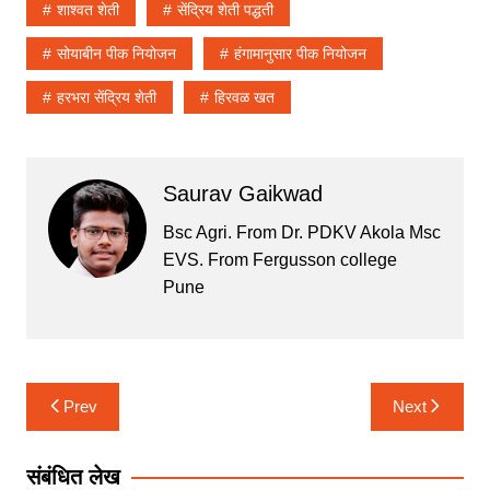
शाश्वत शेती
सेंद्रिय शेती पद्धती
सोयाबीन पीक नियोजन
हंगामानुसार पीक नियोजन
हरभरा सेंद्रिय शेती
हिरवळ खत
Saurav Gaikwad
Bsc Agri. From Dr. PDKV Akola Msc
EVS. From Fergusson college
Pune
Post
Prev
Next
navigation
संबंधित लेख