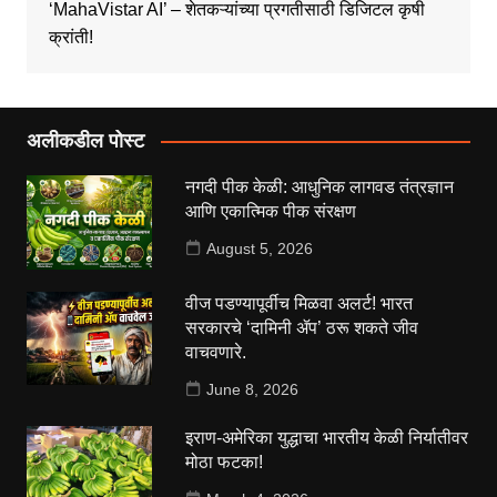
‘MahaVistar AI’ – शेतकऱ्यांच्या प्रगतीसाठी डिजिटल कृषी
क्रांती!
अलीकडील पोस्ट
नगदी पीक केळी: आधुनिक लागवड तंत्रज्ञान
आणि एकात्मिक पीक संरक्षण
August 5, 2026
वीज पडण्यापूर्वीच मिळवा अलर्ट! भारत
सरकारचे ‘दामिनी ॲप’ ठरू शकते जीव
वाचवणारे.
June 8, 2026
इराण-अमेरिका युद्धाचा भारतीय केळी निर्यातीवर
मोठा फटका!