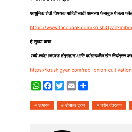
आधुनिक शेती विषयक माहितीसाठी आमच्या फेसबुक पेजला फॉ
https://www.facebook.com/krushiGyan?mib
हे सुध्धा वाचा
रब्बी कांदा लागवड तंत्रज्ञान आणि कांद्यामधील रोग नियंत्रण क
https://krushigyan.com/rabi-onion-cultivatio
W
F
T
E
S
h
a
w
m
h
at
c
itt
ai
ar
उत्पादन
डोनाल्ड ट्रम्प
नवीन तंत्रज्ञान
s
e
er
l
e
A
b