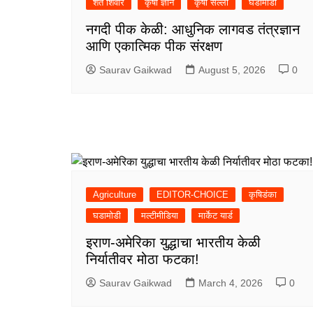
शेत शिवार
कृषी ज्ञान
कृषी सल्ला
घडामोडी
नगदी पीक केळी: आधुनिक लागवड तंत्रज्ञान
आणि एकात्मिक पीक संरक्षण
Saurav Gaikwad
August 5, 2026
0
Agriculture
EDITOR-CHOICE
कृषिडंका
घडामोडी
मल्टीमीडिया
मार्केट यार्ड
इराण-अमेरिका युद्धाचा भारतीय केळी
निर्यातीवर मोठा फटका!
Saurav Gaikwad
March 4, 2026
0