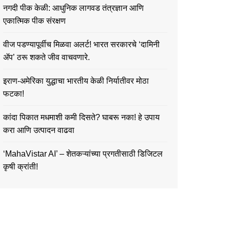
नगदी पीक केळी: आधुनिक लागवड तंत्रज्ञान आणि
एकात्मिक पीक संरक्षण
वीज पडण्यापूर्वीच मिळवा अलर्ट! भारत सरकारचे ‘दामिनी
ॲप’ ठरू शकते जीव वाचवणारे.
इराण-अमेरिका युद्धाचा भारतीय केळी निर्यातीवर मोठा
फटका!
कांदा पिकात मधमाशी कमी दिसते? घाबरू नका! हे उपाय
करा आणि उत्पादन वाढवा
‘MahaVistar AI’ – शेतकऱ्यांच्या प्रगतीसाठी डिजिटल
कृषी क्रांती!