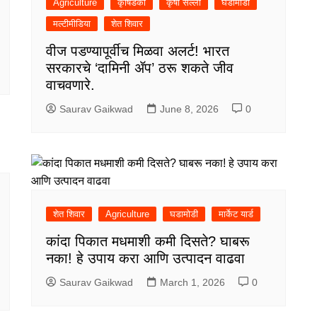
Agriculture
कृषिडंका
कृषी सल्ला
घडामोडी
मल्टीमीडिया
शेत शिवार
वीज पडण्यापूर्वीच मिळवा अलर्ट! भारत
सरकारचे ‘दामिनी ॲप’ ठरू शकते जीव
वाचवणारे.
Saurav Gaikwad
June 8, 2026
0
शेत शिवार
Agriculture
घडामोडी
मार्केट यार्ड
कांदा पिकात मधमाशी कमी दिसते? घाबरू
नका! हे उपाय करा आणि उत्पादन वाढवा
Saurav Gaikwad
March 1, 2026
0