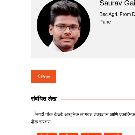
p
o
Saurav Ga
p
o
Bsc Agri. From 
k
Pune
Post
Prev
navigation
संबंधित लेख