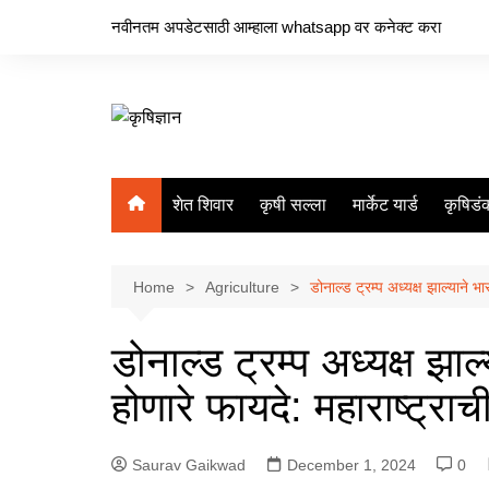
Skip
नवीनतम अपडेटसाठी आम्हाला whatsapp वर कनेक्ट करा
to
content
शेत शिवार
कृषी सल्ला
मार्केट यार्ड
कृषिडं
Home
Agriculture
डोनाल्ड ट्रम्प अध्यक्ष झाल्याने भार
डोनाल्ड ट्रम्प अध्यक्ष झाल
होणारे फायदे: महाराष्ट्राची 
Saurav Gaikwad
December 1, 2024
0