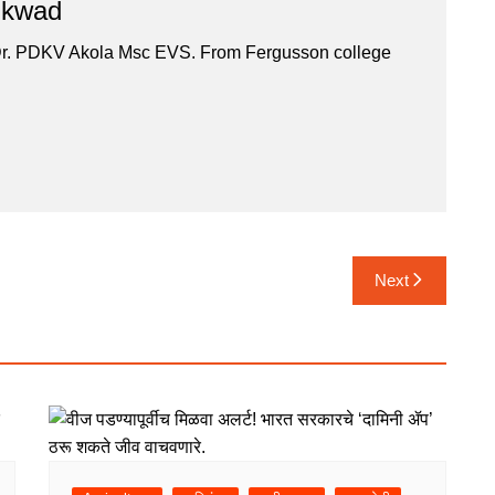
ikwad
Dr. PDKV Akola Msc EVS. From Fergusson college
Next