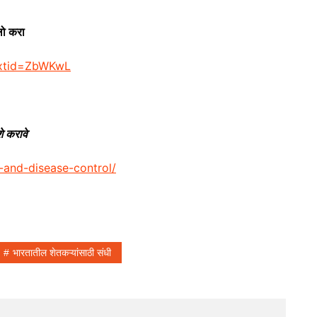
लो करा
extid=ZbWKwL
शे करावे
n-and-disease-control/
भारतातील शेतकऱ्यांसाठी संधी