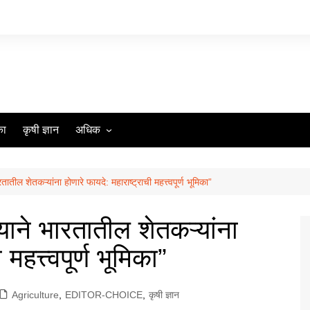
का
कृषी ज्ञान
अधिक
आमच्या विशयी
आमच्याशी संपर्क साधा
तातील शेतकऱ्यांना होणारे फायदे: महाराष्ट्राची महत्त्वपूर्ण भूमिका”
गोपनीयता धोरण
्याने भारतातील शेतकऱ्यांना
महत्त्वपूर्ण भूमिका”
Agriculture
,
EDITOR-CHOICE
,
कृषी ज्ञान