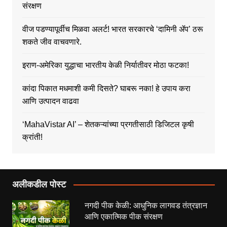
संरक्षण
वीज पडण्यापूर्वीच मिळवा अलर्ट! भारत सरकारचे ‘दामिनी ॲप’ ठरू
शकते जीव वाचवणारे.
इराण-अमेरिका युद्धाचा भारतीय केळी निर्यातीवर मोठा फटका!
कांदा पिकात मधमाशी कमी दिसते? घाबरू नका! हे उपाय करा
आणि उत्पादन वाढवा
‘MahaVistar AI’ – शेतकऱ्यांच्या प्रगतीसाठी डिजिटल कृषी
क्रांती!
अलीकडील पोस्ट
नगदी पीक केळी: आधुनिक लागवड तंत्रज्ञान
आणि एकात्मिक पीक संरक्षण