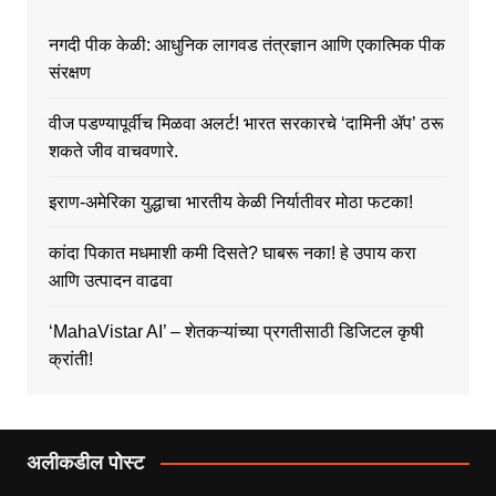
नगदी पीक केळी: आधुनिक लागवड तंत्रज्ञान आणि एकात्मिक पीक
संरक्षण
वीज पडण्यापूर्वीच मिळवा अलर्ट! भारत सरकारचे ‘दामिनी ॲप’ ठरू
शकते जीव वाचवणारे.
इराण-अमेरिका युद्धाचा भारतीय केळी निर्यातीवर मोठा फटका!
कांदा पिकात मधमाशी कमी दिसते? घाबरू नका! हे उपाय करा
आणि उत्पादन वाढवा
‘MahaVistar AI’ – शेतकऱ्यांच्या प्रगतीसाठी डिजिटल कृषी
क्रांती!
अलीकडील पोस्ट