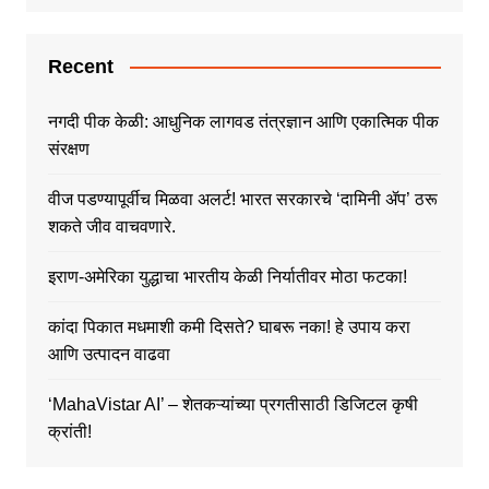
Recent
नगदी पीक केळी: आधुनिक लागवड तंत्रज्ञान आणि एकात्मिक पीक
संरक्षण
वीज पडण्यापूर्वीच मिळवा अलर्ट! भारत सरकारचे ‘दामिनी ॲप’ ठरू
शकते जीव वाचवणारे.
इराण-अमेरिका युद्धाचा भारतीय केळी निर्यातीवर मोठा फटका!
कांदा पिकात मधमाशी कमी दिसते? घाबरू नका! हे उपाय करा
आणि उत्पादन वाढवा
‘MahaVistar AI’ – शेतकऱ्यांच्या प्रगतीसाठी डिजिटल कृषी
क्रांती!