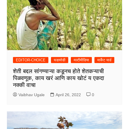
EDITOR-CHOICE
घडामोडी
मल्टीमीडिया
मार्केट यार्ड
शेती बद्दल सांगण्याऱ्या कडूनच होते शेतकऱ्याची
पिळवणूक, काय खरं आणि काय खोटं य एकदा
नक्की वाचा
Vaibhav Ugale
April 26, 2022
0