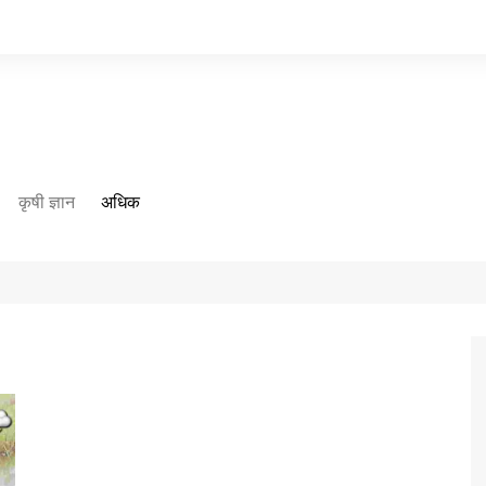
कृषी ज्ञान
अधिक
आमच्या विशयी
आमच्याशी संपर्क साधा
गोपनीयता धोरण