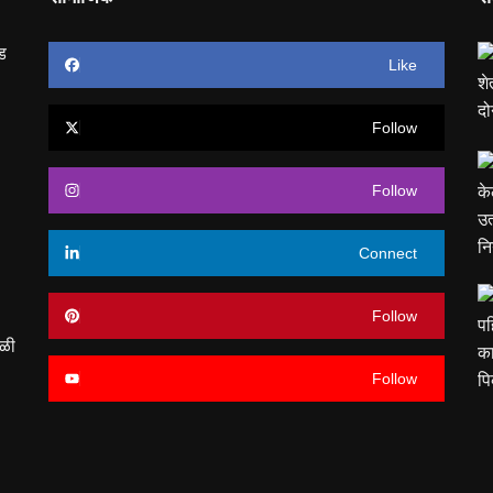
ड
Like
Follow
Follow
Connect
Follow
ेळी
Follow