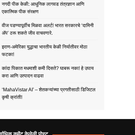
नगदी पीक केळी: आधुनिक लागवड तंत्रज्ञान आणि
एकात्मिक पीक संरक्षण
वीज पडण्यापूर्वीच मिळवा अलर्ट! भारत सरकारचे ‘दामिनी
ॲप’ ठरू शकते जीव वाचवणारे.
इराण-अमेरिका युद्धाचा भारतीय केळी निर्यातीवर मोठा
फटका!
कांदा पिकात मधमाशी कमी दिसते? घाबरू नका! हे उपाय
करा आणि उत्पादन वाढवा
‘MahaVistar AI’ – शेतकऱ्यांच्या प्रगतीसाठी डिजिटल
कृषी क्रांती!
्वाधिक कमेंट केलेली पोस्ट